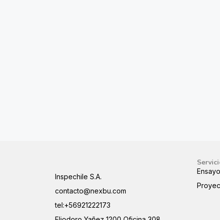
Servic
Ensayo
Inspechile S.A.
Proyec
contacto@nexbu.com
tel:+56921222173
Eliodoro Yañez 1200 Oficina 308,