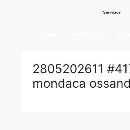
Servicios
Servicios
Capacitaciones
Crono
2805202611 #41
mondaca ossan