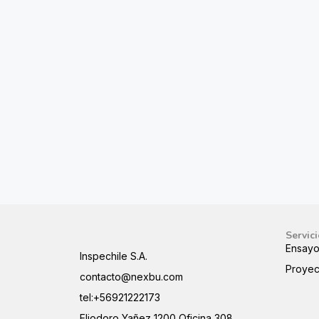
Servic
Ensayo
Inspechile S.A.
Proyec
contacto@nexbu.com
tel:+56921222173
Eliodoro Yañez 1200 Oficina 308,